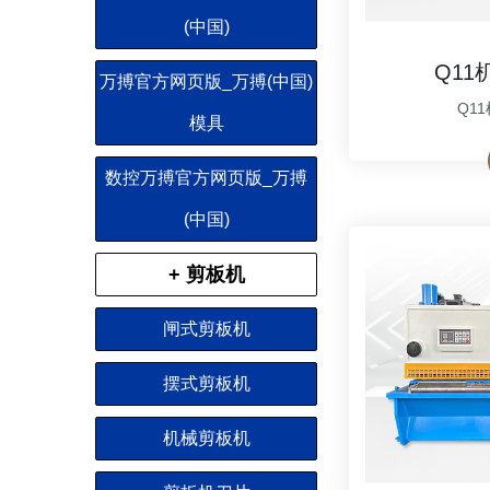
(中国)
Q1
万搏官方网页版_万搏(中国)
Q1
模具
数控万搏官方网页版_万搏
(中国)
+ 剪板机
闸式剪板机
摆式剪板机
机械剪板机