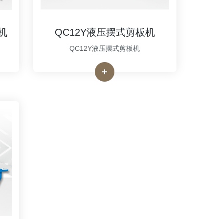
机
QC12Y液压摆式剪板机
QC12Y液压摆式剪板机