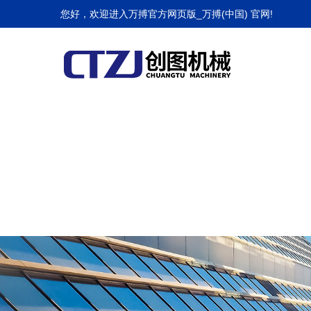
万搏官方网页版_万搏(中国)
您好，欢迎进入万搏官方网页版_万搏(中国) 官网!