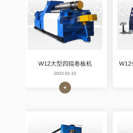
W12大型四辊卷板机
W1
2023-02-10