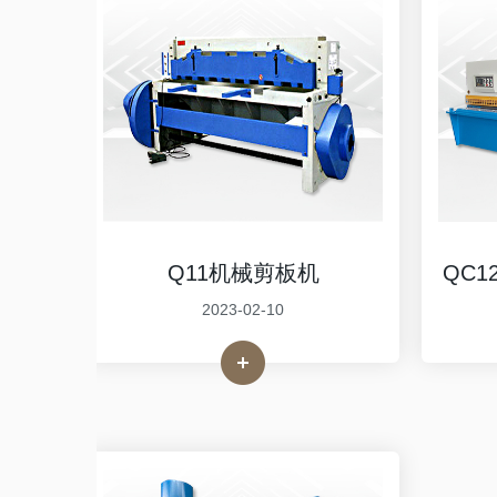
Q11机械剪板机
QC
2023-02-10