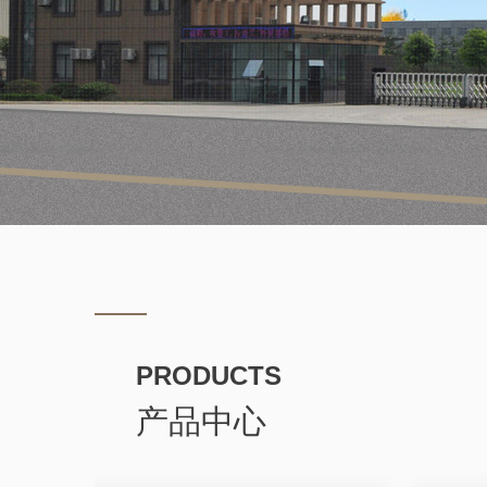
PRODUCTS
产品中心