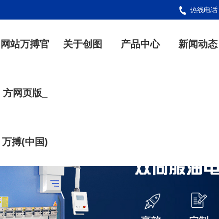
热线电
网站万搏官
关于创图
产品中心
新闻动态
方网页版_
万搏(中国)