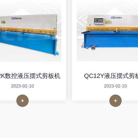
12K数控液压摆式剪板机
QC12Y液压摆式剪
2023-02-10
2023-02-10