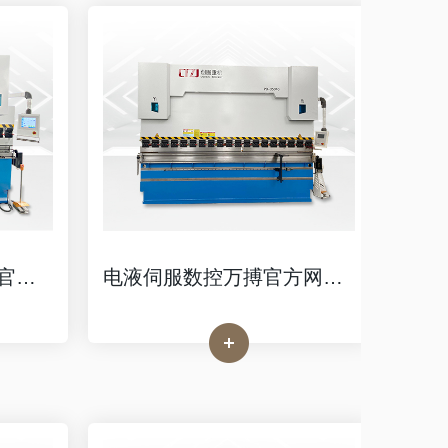
WC67K-扭轴数控万搏官方网页版_万搏(中国)
电液伺服数控万搏官方网页版_万搏(中国)