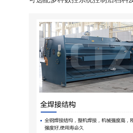
概述
剪板机
（英文名称：plate shea
刀片作往复直线运动剪切板材的
采用合理的刀片间隙，对各种厚
尺寸断裂分离。剪板机属于锻压
产品广泛适用于航空、轻工、冶
装潢等行业提供所需的专用机械