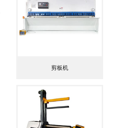
另一
，
的
剪板机
。
、