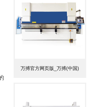
万搏官方网页版_万搏(中国)
的