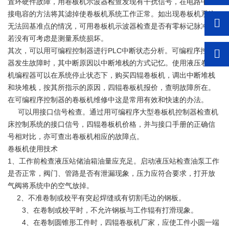
置环硬件故障，用卷板机示波器检查发现有干扰信号，在电路中用
接电容的方法将其滤掉使卷板机系统工作正常。如出现卷板机系统
无法回基准点的情况，可用卷板机示波器检查是否有零标记脉冲，
若没有可考虑是测量系统损坏。
其次，可以用可编程控制器进行PLC中断状态分析。可编程序控制
器发生故障时，其中断原因以中断堆栈的方式记忆。使用液压卷板
机编程器可以在系统停止状态下，购买四辊卷板机，调出中断堆栈
和块堆栈，按其所指示的原因，四辊卷板机报价，查明故障所在。
在可编程序控制器的卷板机维修中这是常用有效和快速的办法。
可以用接口信号检查。通过用可编程序大型卷板机控制器检查机
床控制系统的接口信号，四辊卷板机价格，并与接口手册的正确信
号相对比，亦可查出卷板机相应的故障点。
卷板机使用技术
1、工作前检查液压站储油箱油量应充足。启动液压站检查油泵工作
是否正常，阀门、管路是否有泄漏现象，压力应符合要求，打开放
气阀将系统中的空气放掉。
2、不准卷制或校平有突起焊缝或有切割毛边的钢板。
3、在卷制或校平时，不允许钢板与工作辊有打滑现象。
4、在卷制圆锥形工件时，四辊卷板机厂家，应使工件小圆一端