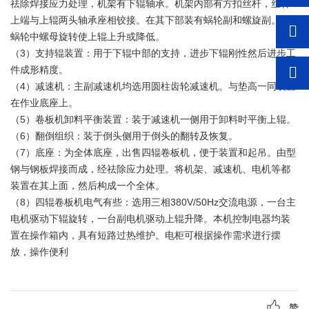
祛除焊接应力处理，机架有下辊轴承。机架内部有方扣丝杆，丝杆
上端与上辊两头轴承座相铰接。在其下部装有蜗轮副和螺旋副。靠
蜗轮中螺母旋转使上辊上升或降低。
（3）支持辊装置：用于下辊中部的支持，进步下辊刚性然后进步工
件成形精度。
（4）减速机：主副减速机均选用圆柱齿轮减速机。与垫高一同装置
在作业底座上。
（5）卷板机卸料平衡装置：装于减速机一侧用于卸料时平衡上辊。
（6）翻倒组织：装于倒头侧用于倒头的翻转及恢复。
（7）底座：为全体底座，出售四辊卷板机，便于装置和起吊。由型
钢与钢板焊接而成，经祛除应力处理。将机架、减速机、电机等都
装置在其上面，然后构成一个全体。
（8）四辊卷板机电气有些：选用三相380V/50Hz交流电源，一台主
电机驱动下辊旋转，一台副电机驱动上辊升降。本机控制电器均装
置在操作箱内，具有短路过热维护。电柜可根据操作需求进行摆
放，操作便利
赞