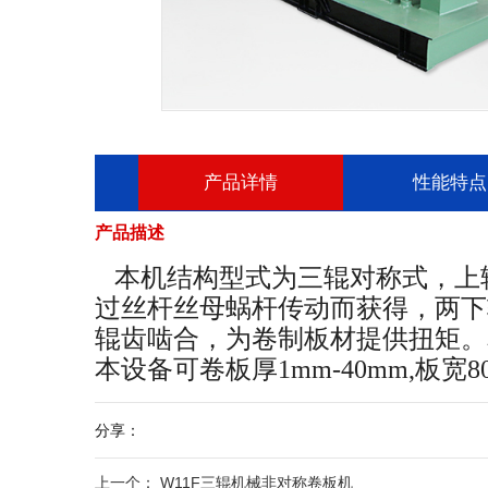
产品详情
性能特点
产品描述
概述
本机结构型式为三辊对称式，上
过丝杆丝母蜗杆传动而获得，两下
本机为机械对称型卷板机，通
辊齿啮合，为卷制板材提供扭矩。
机输出轴通过一组齿轮传动到两下
本设备可卷板厚1mm-40mm,板宽8
得。一根上辊、二根下辊，升降丝
技术参数
分享：
动的实现是升降丝杆上下移动来
上一个：
W11F三辊机械非对称卷板机