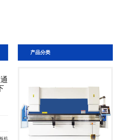
产品分类
，通
下
速
。
获
运
卷板机