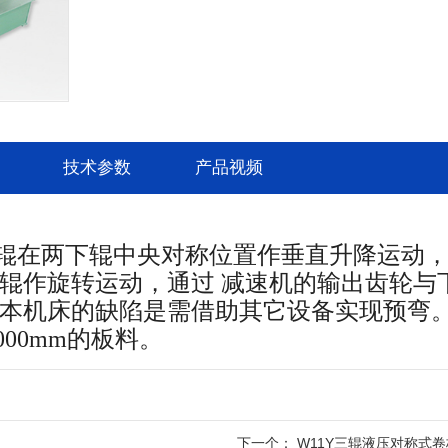
技术参数
产品视频
辊在两下辊中央对称位置作垂直升降运动
辊作旋转运动，通过 减速机的输出齿轮与
过上辊的下压和上、下辊的对滚工作。主减
本机床的缺陷是需借助其它设备实现预弯
辊，辊轴旋动方向的变换由主电机换向而
000mm的板料。
杆、蜗轮及一些辅助零件组成。上辊升降
完成的。
下一个：
W11Y三辊液压对称式