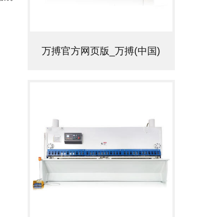
广
设
万搏官方网页版_万搏(中国)